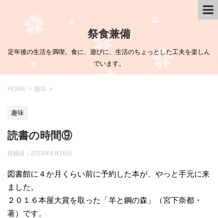
祭食兼備
定年後の生活を満喫。食に、遊びに、生活のちょっとした工夫を楽しん
でいます。
HOME
>
趣味
>
趣味
読書の時間⑨
投稿日：
2018年6月16日
図書館に４か月くらい前に予約した本が、やっと手元に来
ました。
２０１６本屋大賞を取った「羊と鋼の森」（宮下奈都・
著）です。