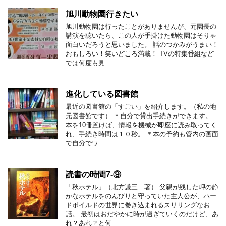
旭川動物園行きたい
旭川動物園は行ったことがありませんが、元園長の
講演を聴いたら、この人が手掛けた動物園はそりゃ
面白いだろうと思いました。 話のつかみがうまい！
おもしろい！笑いどころ満載！ TVの特集番組など
では何度も見 …
進化している図書館
最近の図書館の「すごい」を紹介します。（私の地
元図書館です） ＊自分で貸出手続きができます。
本を10冊置けば、情報を機械が即座に読み取ってく
れ、手続き時間は１０秒。 ＊本の予約も管内の画面
で自分でワ …
読書の時間7-⑨
「秋ホテル」（北方謙三 著） 父親が残した岬の静
かなホテルをのんびりと守っていた主人公が、ハー
ドボイルドの世界に巻き込まれるスリリングなお
話。 最初はおだやかに時が過ぎていくのだけど、あ
れ？あれ？と何 …