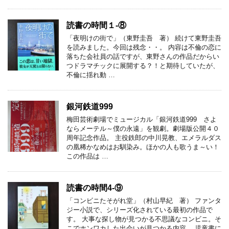
読書の時間１-⑧
「夜明けの街で」（東野圭吾 著） 続けて東野圭吾
を読みました。今回は残念・・。 内容は不倫の恋に
落ちた会社員の話ですが、東野さんの作品だからい
つドラマチックに展開する？！と期待していたが、
不倫に揺れ動 …
銀河鉄道999
梅田芸術劇場でミュージカル「銀河鉄道999 さよ
ならメーテル～僕の永遠」を観劇。劇場版公開４０
周年記念作品。 主役鉄郎の中川晃教、エメラルダス
の凰稀かなめはお馴染み。ほかの人も歌うま～い！
この作品は …
読書の時間4-⑨
「コンビニたそがれ堂」（村山早紀 著） ファンタ
ジー小説で、シリーズ化されている最初の作品で
す。 大事な探し物が見つかる不思議なコンビニ。そ
こでホンワカした出会いが見つかる内容。 児童書に