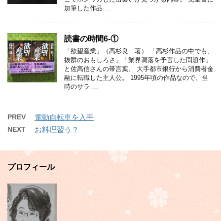
加筆した作品 …
読書の時間6-①
「欲望産業」（高杉良 著） 「高杉作品の中でも、
抜群のおもしろさ」「業界凋落を予言した問題作」
と佐高信さんの帯言葉。 大手都市銀行から消費者金
融に転職した主人公。 1995年頃の作品なので、当
時のサラ …
PREV
電動自転車を入手
NEXT
お料理習う？
プロフィール