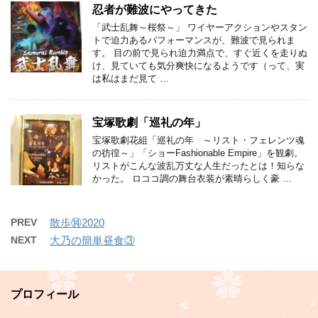
忍者が難波にやってきた
「武士乱舞～桜祭～」 ワイヤーアクションやスタン
トで迫力あるパフォーマンスが、難波で見られま
す。 目の前で見られ迫力満点で、すぐ近くを走りぬ
け、見ていても気分爽快になるようです（って、実
は私はまだ見て …
宝塚歌劇「巡礼の年」
宝塚歌劇花組「巡礼の年 ～リスト・フェレンツ魂
の彷徨～」「ショーFashionable Empire」を観劇。
リストがこんな波乱万丈な人生だったとは！知らな
かった。 ロココ調の舞台衣装が素晴らしく豪 …
PREV
散歩⑭2020
NEXT
大乃の簡単昼食③
プロフィール