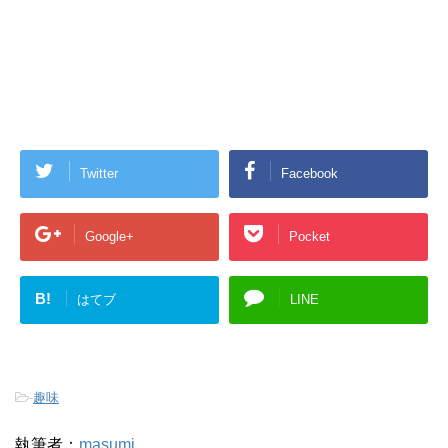
Twitter
Facebook
Google+
Pocket
B!
はてブ
LINE
-
趣味
執筆者：
masumi