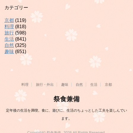
カテゴリー
京都
(119)
料理
(818)
旅行
(598)
生活
(841)
自然
(325)
趣味
(651)
料理
旅行・外出
趣味
自然
生活
京都
祭食兼備
定年後の生活を満喫。食に、遊びに、生活のちょっとした工夫を楽しんでい
ます。
Copyright© 祭食兼備 , 2026 All Rights Reserved.