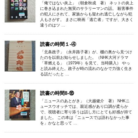
「俺ではない炎上」（朝倉秋成 著） ネットの炎上
に巻き込まれた無実のサラリーマンの話。 殺害事件
の犯人にされて、家族からも疑われ逃亡しながら犯
人もさがす。 まさに映画「逃亡者」ですが、大きく
違うのはツ …
読書の時間１-④
「北条政子」（永井路子著）が、棚の奥から見つけ
たのを以前お知らせしました。（NHK大河ドラマ
「草燃える」（1979年）を見て、当時購入） やっ
と読み終えた。政子が時の流れのなかで力強く生き
る話だったと …
読書の時間8-⑱
「ニュースのあとがき」（大越健介 著） NHKニ
ュースウオッチでは、親近感があり口調が柔らか
で、視聴者に寄り添うは話し方にとても好感が持て
ました。 この本は「ニュースでは語れなかった事
を」かなと思って …