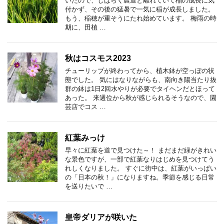
いたので、しばらく農道と離れていて稲の成長に気
付かず、その後の猛暑で一気に稲が成長しました。
もう、稲穂が重そうにたれ始めています。 梅雨の時
期に、田植 …
秋はコスモス2023
チューリップが終わってから、植木鉢が空っぽの状
態でした。 気にはなりながらも、南向き陽当たり抜
群の鉢は1日2回水やりが必要でタイヘンだとほって
あった。 来週位から秋が感じられるそうなので、園
芸店でコス …
紅葉みっけ
早々に紅葉を道で見つけた～！ まだまだ緑がきれい
な景色ですが、一部で紅葉なりはじめを見つけてう
れしくなりました。 すぐに街中は、紅葉がいっぱい
の「日本の秋！」になりますね。季節を感じる日常
を送りたいで …
皇帝ダリアが咲いた