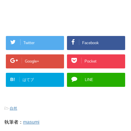
Twitter
Facebook
Google+
Pocket
B!
はてブ
LINE
-
自然
執筆者：
masumi