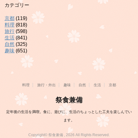
カテゴリー
京都
(119)
料理
(818)
旅行
(598)
生活
(841)
自然
(325)
趣味
(651)
料理
旅行・外出
趣味
自然
生活
京都
祭食兼備
定年後の生活を満喫。食に、遊びに、生活のちょっとした工夫を楽しんでい
ます。
Copyright© 祭食兼備 , 2026 All Rights Reserved.