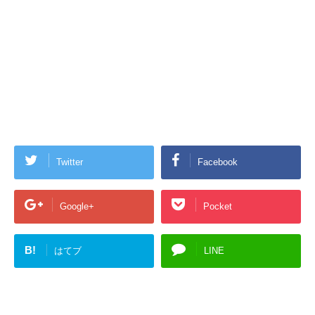
Twitter
Facebook
Google+
Pocket
B!
はてブ
LINE