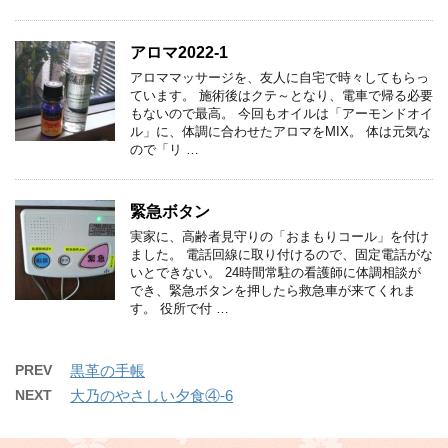
アロマ2022-1
アロママッサージを、友人に自宅で時々してもらっ
ています。 施術後はクテ～となり、電車で帰る必要
もないので最高。 今回もオイルは「アーモンドオイ
ル」に、体調に合わせたアロマをMIX。 体は元気な
ので「リ …
緊急ボタン
実家に、高齢者見守りの「おまもりコール」を付け
ました。 電話回線に取り付けるので、固定電話がな
いとできない。 24時間常駐の看護師に体調相談が
でき、緊急ボタンを押したら救急車が来てくれま
す。 役所で付 …
PREV
黒革の手帳
NEXT
大乃のやさしい夕食④-6