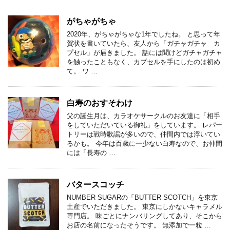
がちゃがちゃ
2020年、がちゃがちゃな1年でしたね。 と思って年
賀状を書いていたら、友人から「ガチャガチャ カ
プセル」が届きました。 話には聞けどガチャガチャ
を触ったこともなく、カプセルを手にしたのは初め
て。 ワ …
白寿のおすそわけ
父の誕生月は、カラオケサークルのお友達に「相手
をしていただいている御礼」をしています。 レパー
トリーは戦時歌謡が多いので、仲間内では浮いてい
るかも。 今年は百歳に一少ない白寿なので、お仲間
には「長寿の …
バタースコッチ
NUMBER SUGARの「BUTTER SCOTCH」を東京
土産でいただきました。 東京にしかないキャラメル
専門店。 味ごとにナンバリングしてあり、そこから
お店の名前になったそうです。 無添加で一粒 …