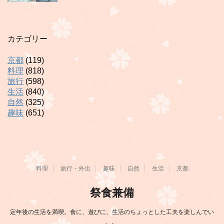
カテゴリー
京都
(119)
料理
(818)
旅行
(598)
生活
(840)
自然
(325)
趣味
(651)
料理
旅行・外出
趣味
自然
生活
京都
祭食兼備
定年後の生活を満喫。食に、遊びに、生活のちょっとした工夫を楽しんでい