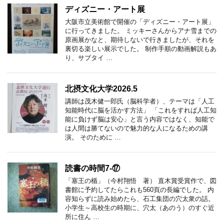
ディズニー・アート展
大阪市立美術館で開催の「ディズニー・アート展」
に行ってきました。 ミッキーさんからアナ雪までの
原画展かなと、期待しないで行きましたが、それを
裏切る楽しい展示でした。 制作手順の動画解説もあ
り、サブタイ …
北摂文化大学2026.5
講師は茂木健一郎氏（脳科学者）、テーマは「人工
知能時代に脳を活かす方法」 「これをすれば人工知
能に負けず脳は安心」と言う内容ではなく、知能で
は人間は勝てないので魅力的な人になるための講
演。 そのために …
読書の時間7-⑰
「塞王の楯」（今村翔悟 著） 直木賞受賞作で、図
書館に予約してたらこれも560頁の長編でした。 内
容知らずに読み始めたら、石工集団の穴太衆の話。
小学生～高校生の時期に、穴太（あのう）のすぐ近
所に住ん …