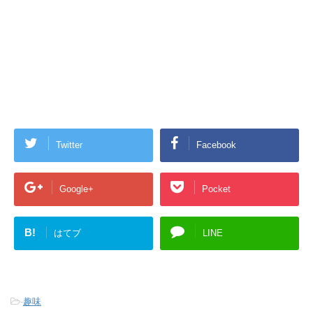
Twitter
Facebook
Google+
Pocket
B!
はてブ
LINE
-
趣味