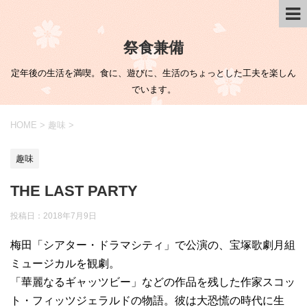
祭食兼備
定年後の生活を満喫。食に、遊びに、生活のちょっとした工夫を楽しん
でいます。
HOME
>
趣味
>
趣味
THE LAST PARTY
投稿日：
2018年7月9日
梅田「シアター・ドラマシティ」で公演の、宝塚歌劇月組
ミュージカルを観劇。
「華麗なるギャッツビー」などの作品を残した作家スコッ
ト・フィッツジェラルドの物語。彼は大恐慌の時代に生