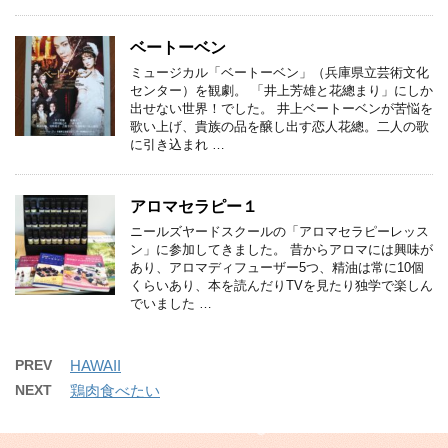
ベートーベン
ミュージカル「ベートーベン」（兵庫県立芸術文化
センター）を観劇。 「井上芳雄と花總まり」にしか
出せない世界！でした。 井上ベートーベンが苦悩を
歌い上げ、貴族の品を醸し出す恋人花總。二人の歌
に引き込まれ …
アロマセラピー１
ニールズヤードスクールの「アロマセラピーレッス
ン」に参加してきました。 昔からアロマには興味が
あり、アロマディフューザー5つ、精油は常に10個
くらいあり、本を読んだりTVを見たり独学で楽しん
でいました …
PREV
HAWAII
NEXT
鶏肉食べたい