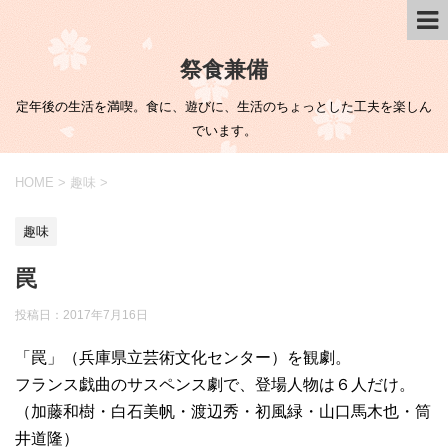
祭食兼備
定年後の生活を満喫。食に、遊びに、生活のちょっとした工夫を楽しん
でいます。
HOME
>
趣味
>
趣味
罠
投稿日：
2017年7月16日
「罠」（兵庫県立芸術文化センター）を観劇。
フランス戯曲のサスペンス劇で、登場人物は６人だけ。
（加藤和樹・白石美帆・渡辺秀・初風緑・山口馬木也・筒
井道隆）