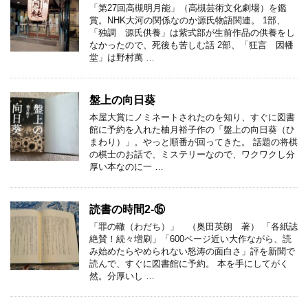
「第27回高槻明月能」（高槻芸術文化劇場）を鑑
賞。NHK大河の関係なのか源氏物語関連。 1部、
「独調 源氏供養」は紫式部が生前作品の供養をし
なかったので、死後も苦しむ話 2部、「狂言 因幡
堂」は野村萬 …
盤上の向日葵
本屋大賞にノミネートされたのを知り、すぐに図書
館に予約を入れた柚月裕子作の「盤上の向日葵（ひ
まわり）」。やっと順番が回ってきた。 話題の将棋
の棋士のお話で、ミステリーなので、ワクワクし分
厚い本なのに一 …
読書の時間2-⑮
「罪の轍（わだち）」 （奥田英朗 著） 「各紙誌
絶賛！続々増刷」「600ページ近い大作ながら、読
み始めたらやめられない怒涛の面白さ」評を新聞で
読んで、すぐに図書館に予約。 本を手にしてがく
然。分厚いし …