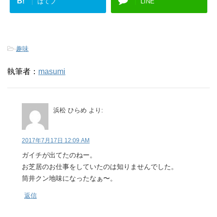
B!
はてブ
LINE
-
趣味
執筆者：
masumi
浜松 ひらめ
より:
2017年7月17日 12:09 AM
ガイチが出てたのねー。
お芝居のお仕事をしていたのは知りませんでした。
筒井クン地味になったなぁ〜。
返信