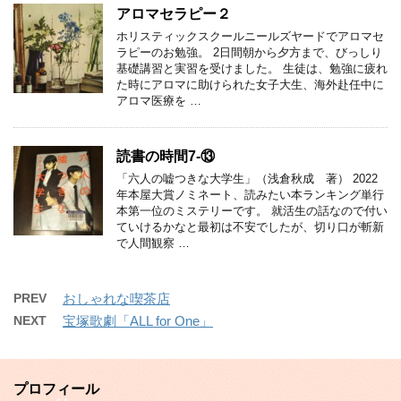
アロマセラピー２
ホリスティックスクールニールズヤードでアロマセ
ラピーのお勉強。 2日間朝から夕方まで、びっしり
基礎講習と実習を受けました。 生徒は、勉強に疲れ
た時にアロマに助けられた女子大生、海外赴任中に
アロマ医療を …
読書の時間7-⑬
「六人の嘘つきな大学生」（浅倉秋成 著） 2022
年本屋大賞ノミネート、読みたい本ランキング単行
本第一位のミステリーです。 就活生の話なので付い
ていけるかなと最初は不安でしたが、切り口が斬新
で人間観察 …
PREV
おしゃれな喫茶店
NEXT
宝塚歌劇「ALL for One」
プロフィール