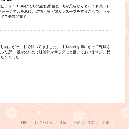
ヒット！！ 鶏むね肉の生姜醤油は、肉が柔らかくとっても美味し
フォークで穴をあけ、砂糖・塩・鶏ガラスープをすりこんで、ラッ
で７分ほど茹で …
②
し麺」がセットで付いてきました。 手延べ麺を竿にかけて乾燥さ
った所。 麺が短いので味噌汁かサラダにと書いてありますが、我
だきました。 …
料理
旅行・外出
趣味
自然
生活
京都