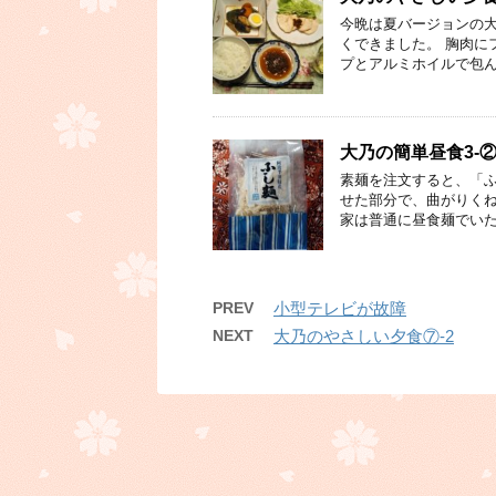
今晩は夏バージョンの大
くできました。 胸肉に
プとアルミホイルで包ん
大乃の簡単昼食3-
素麺を注文すると、「ふ
せた部分で、曲がりくね
家は普通に昼食麺でいた
PREV
小型テレビが故障
NEXT
大乃のやさしい夕食⑦-2