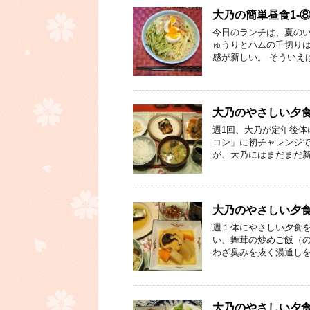
大乃の簡単昼食1-
今日のランチは、夏のい
ゅうりとハムの千切りは
感が新しい。 そういえ
大乃のやさしい夕食①
週1回、大乃が定年後体
コン」に初チャレンジで
が、大乃にはまだまだ新
大乃のやさしい夕食
週１体にやさしい夕食を
い、舞茸の炒めご飯（の
わざ臭みを抜く湯通しを
大乃のやさしい夕食⑥