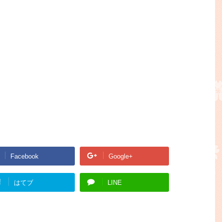
Facebook
Google+
!
はてブ
LINE