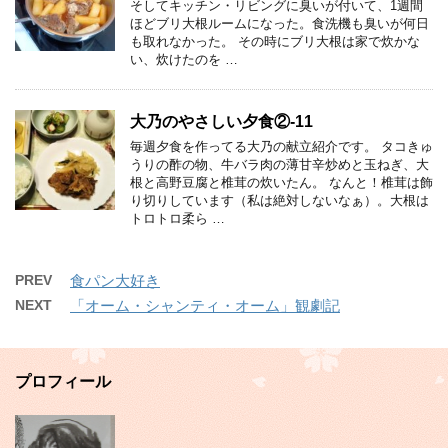
そしてキッチン・リビングに臭いが付いて、1週間
ほどブリ大根ルームになった。食洗機も臭いが何日
も取れなかった。 その時にブリ大根は家で炊かな
い、炊けたのを …
大乃のやさしい夕食②-11
毎週夕食を作ってる大乃の献立紹介です。 タコきゅ
うりの酢の物、牛バラ肉の薄甘辛炒めと玉ねぎ、大
根と高野豆腐と椎茸の炊いたん。 なんと！椎茸は飾
り切りしています（私は絶対しないなぁ）。大根は
トロトロ柔ら …
PREV
食パン大好き
NEXT
「オーム・シャンティ・オーム」観劇記
プロフィール