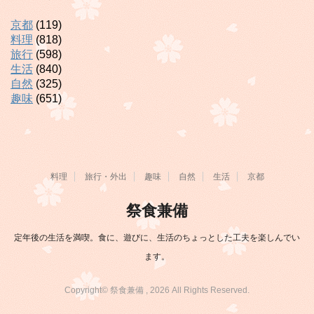
京都
(119)
料理
(818)
旅行
(598)
生活
(840)
自然
(325)
趣味
(651)
料理
旅行・外出
趣味
自然
生活
京都
祭食兼備
定年後の生活を満喫。食に、遊びに、生活のちょっとした工夫を楽しんでい
ます。
Copyright© 祭食兼備 , 2026 All Rights Reserved.