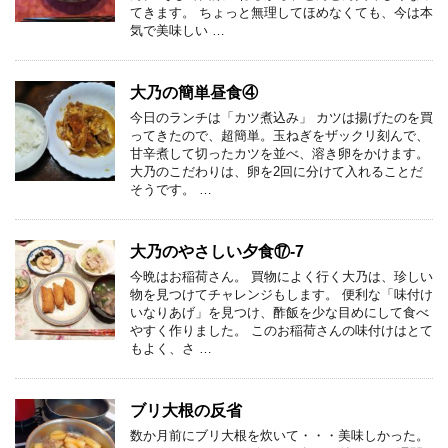
てきます。 ちょっと無理してほめなくても、今は本
気で美味しい …
大乃の簡単昼食④
今日のランチは「カツ煮込み」 カツは揚げたのを買
ってきたので、超簡単。玉ねぎをザックリ刻んで、
甘辛煮して切ったカツを並べ、溶き卵をかけます。
大乃のこだわりは、卵を2回に分けて入れることだ
そうです。 …
大乃のやさしい夕食⑰-7
今晩はお稲荷さん。 買物によく行く大乃は、珍しい
物を見つけてチャレンジもします。 便利な「味付け
いなりあげ」を見つけ、酢飯を少な目めにして食べ
やすく作りました。 このお稲荷さんの味付けはとて
もよく、さ …
ブリ大根の反省
数か月前にブリ大根を炊いて・・・美味しかった。