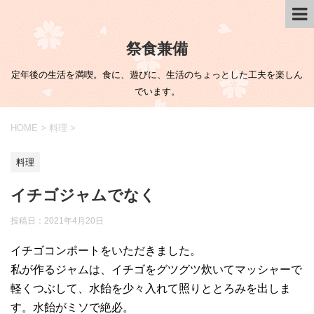
祭食兼備
定年後の生活を満喫。食に、遊びに、生活のちょっとした工夫を楽しん
でいます。
HOME
>
料理
>
料理
イチゴジャムでなく
投稿日：
2021年4月20日
イチゴコンポートをいただきました。
私が作るジャムは、イチゴをグツグツ炊いてマッシャーで
軽くつぶして、水飴を少々入れて照りととろみを出しま
す。水飴がミソで絶必。