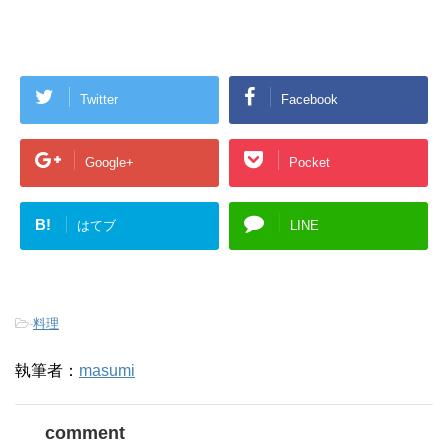
Twitter
Facebook
Google+
Pocket
B!
はてブ
LINE
-
料理
執筆者：
masumi
comment