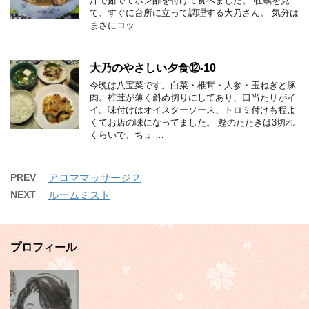
汁で茹でてポン酢を付けて食べました。 牡蠣を見
て、すぐに台所に立って調理する大乃さん。 気分は
まさにコッ …
大乃のやさしい夕食⑫-10
今晩は八宝菜です。白菜・椎茸・人参・玉ねぎと豚
肉。椎茸が薄く斜め切りにしてあり、口当たりがイ
イ。味付けはオイスターソース、トロミ付けも程よ
くてお店の味になってました。 鰹のたたきは3切れ
くらいで、ちょ …
PREV
アロママッサージ２
NEXT
ルームミスト
プロフィール