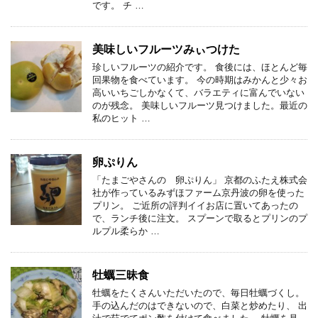
です。 チ …
美味しいフルーツみぃつけた
珍しいフルーツの紹介です。 食後には、ほとんど毎
回果物を食べています。 今の時期はみかんと少々お
高いいちごしかなくて、バラエティに富んでいない
のが残念。 美味しいフルーツ見つけました。最近の
私のヒット …
卵ぷりん
「たまごやさんの 卵ぷりん」 京都のふたえ株式会
社が作っているみずほファーム京丹波の卵を使った
プリン。 ご近所の評判イイお店に置いてあったの
で、ランチ後に注文。 スプーンで取るとプリンのプ
ルプル柔らか …
牡蠣三昧食
牡蠣をたくさんいただいたので、毎日牡蠣づくし。
手の込んだのはできないので、白菜と炒めたり、 出