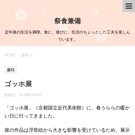
祭食兼備
定年後の生活を満喫。食に、遊びに、生活のちょっとした工夫を楽しん
でいます。
HOME
>
趣味
>
趣味
ゴッホ展
投稿日：
2018年3月4日
「ゴッホ展」（京都国立近代美術館）に、春うららの暖か
い日に行ってきました。
彼の作品は浮世絵から大きな影響を受けているため、展示