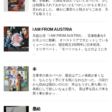
殿」を観劇。 三国志を読んでないと言ったら、少し
は知識を入れておかないとむつかしいかもと友人に
言われました。 確かに裏切りと戦さがうごめき、天
下を取ろうと …
I AM FROM AUSTRIA
月組公演「I AM FROM AUSTRIA」、宝塚歌劇を5
か月ぶりに観劇。 オーストリアで大ヒットしている
ミュージカルが、国交樹立150周年に日本初演。
「エリザベート」「モーツァルト」などのように大
…
本
文庫本の表カバーが、最近はアニメ表紙が多くな
り、なんとなく手にする気になれなかった。 小説だ
から読めば面白いのだが、本はもう少し落ち着いた
表紙にして欲しいなぁと思う。 昔は帯を読んで本を
買う事が多かっ …
墨絵