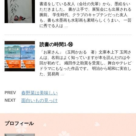
書道をしている友人（会社の先輩）から、墨絵をい
ただきました。 書が上手で、展覧会にも出展される
腕前。 学生時代、クラブのキャプテンだった友人
も、書も水墨画も水彩画も素晴らしくうまい。 一芸
に秀でる人は …
読書の時間1-⑭
「お家さん」（玉岡かおる 著）文庫本上下 玉岡さ
んは、名前はよく知っていますが本を読んだのは今
回が初めて。 織田作之助賞を受賞し、舞台やテレビ
ドラマにもなった作品です。 明治から昭和に実在し
た、貿易商 …
PREV
春野菜は美味しい
NEXT
面白いもの見っけ
プロフィール