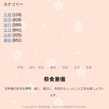
カテゴリー
京都
(119)
料理
(818)
旅行
(598)
生活
(841)
自然
(325)
趣味
(651)
料理
旅行・外出
趣味
自然
生活
京都
祭食兼備
定年後の生活を満喫。食に、遊びに、生活のちょっとした工夫を楽しんでい
ます。
Copyright© 祭食兼備 , 2026 All Rights Reserved.