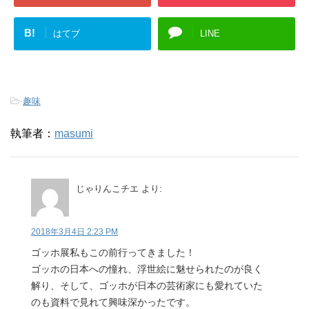
B!
はてブ
LINE
-
趣味
執筆者：
masumi
じゃりんこチエ
より:
2018年3月4日 2:23 PM
ゴッホ展私もこの前行ってきました！
ゴッホの日本への憧れ、浮世絵に魅せられたのが良く
解り、そして、ゴッホが日本の芸術家にも愛れていた
のも資料で見れて興味深かったです。