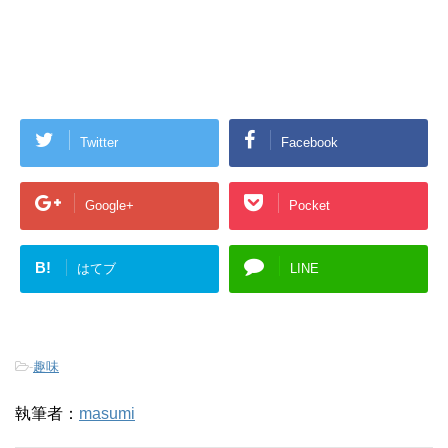
Twitter
Facebook
Google+
Pocket
B!
はてブ
LINE
-
趣味
執筆者：
masumi