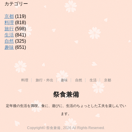
カテゴリー
京都
(119)
料理
(818)
旅行
(598)
生活
(841)
自然
(325)
趣味
(651)
料理
旅行・外出
趣味
自然
生活
京都
祭食兼備
定年後の生活を満喫。食に、遊びに、生活のちょっとした工夫を楽しんでい
ます。
Copyright© 祭食兼備 , 2026 All Rights Reserved.