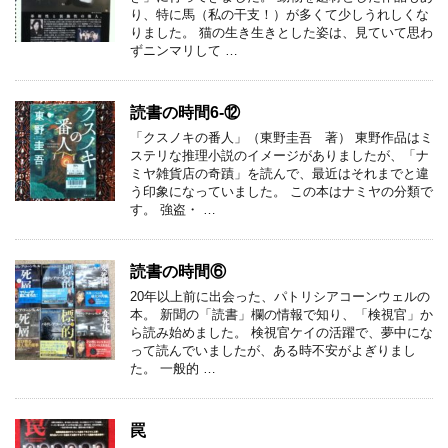
り、特に馬（私の干支！）が多くて少しうれしくな
りました。 猫の生き生きとした姿は、見ていて思わ
ずニンマリして …
読書の時間6-⑫
「クスノキの番人」（東野圭吾 著） 東野作品はミ
ステリな推理小説のイメージがありましたが、「ナ
ミヤ雑貨店の奇蹟」を読んで、最近はそれまでと違
う印象になっていました。 この本はナミヤの分類で
す。 強盗・ …
読書の時間⑥
20年以上前に出会った、パトリシアコーンウェルの
本。 新聞の「読書」欄の情報で知り、「検視官」か
ら読み始めました。 検視官ケイの活躍で、夢中にな
って読んでいましたが、ある時不安がよぎりまし
た。 一般的 …
罠