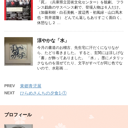
「罠」（兵庫県立芸術文化センター）を観劇。 フラ
ンス戯曲のサスペンス劇で、登場人物は６人だけ。
（加藤和樹・白石美帆・渡辺秀・初風緑・山口馬木
也・筒井道隆） どんでん返しもありすごく面白く、
休憩なし２ …
涼やかな「水」
今月の書道のお稽古、先生宅に汗だくになりなが
ら、たどり着きました。 すると、玄関には涼しげな
「書」が飾ってありました。 「水」。墨にメタリッ
クなものを混ぜてたり、文字がすべてが同じ色でな
いので、水彩画 …
PREV
東郷青児展
NEXT
ひらめさんちの夕食1-①
プロフィール