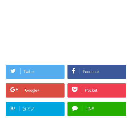
Twitter
Facebook
Google+
Pocket
B!
はてブ
LINE