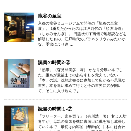
龍谷の至宝
京都の龍谷ミュージアムで開催の「龍谷の至宝
展」。 1番見たかったのは江戸時代の「須弥山儀」
（しゅみせんぎ）。 円盤状の宇宙儀で地動説などを
解明したもの。江戸時代のプラネタリウムみたいか
な。季節により違 …
読書の時間2-②
「熱帯」（森見登美彦 著） かなり分厚い本でし
た。誰もが最後までのあらすじを覚えていない
「本」の話。沈黙読書会に参加して広がる不思議な
世界。本を追い求めて行くと今の世界に穴が開い
て、そこに入り込んでま …
読書の時間１-⑦
「フリーター、家を買う」（有川浩 著） 甘えん坊
青年が、母親の病気を機に真面目に職を探し成長し
ていく本で、最初は内容的（年齢的）に私には合わ