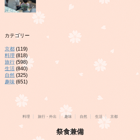
カテゴリー
京都
(119)
料理
(818)
旅行
(598)
生活
(840)
自然
(325)
趣味
(651)
料理
旅行・外出
趣味
自然
生活
京都
祭食兼備