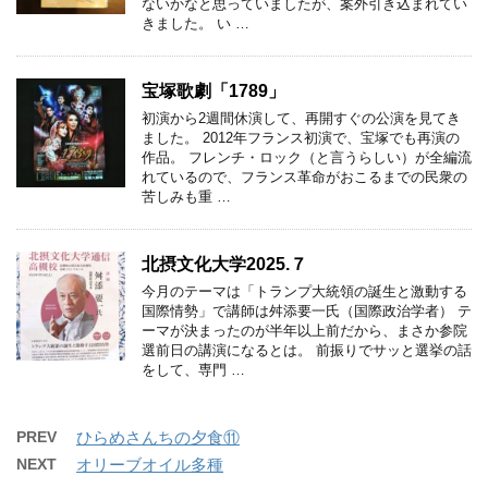
ないかなと思っていましたが、案外引き込まれてい
きました。 い …
宝塚歌劇「1789」
初演から2週間休演して、再開すぐの公演を見てき
ました。 2012年フランス初演で、宝塚でも再演の
作品。 フレンチ・ロック（と言うらしい）が全編流
れているので、フランス革命がおこるまでの民衆の
苦しみも重 …
北摂文化大学2025.７
今月のテーマは「トランプ大統領の誕生と激動する
国際情勢」で講師は舛添要一氏（国際政治学者） テ
ーマが決まったのが半年以上前だから、まさか参院
選前日の講演になるとは。 前振りでサッと選挙の話
をして、専門 …
PREV
ひらめさんちの夕食⑪
NEXT
オリーブオイル多種