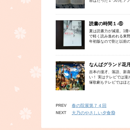
容はたった１つのピアノ
読書の時間１-⑥
夏は読書力が減退。1冊
で軽く読み進めれる東野
年初版なので割と以前の
なんばグランド花月2
吉本の漫才、落語、新喜
い！ 実はテレビでは漫
塚歌劇もテレビではほと
PREV
春の院展第７４回
NEXT
大乃のやさしい夕食⑲