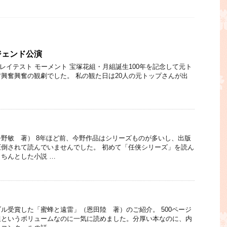
ジェンド公演
ent」グレイテスト モーメント 宝塚花組・月組誕生100年を記念して元ト
興奮興奮の観劇でした。 私の観た日は20人の元トップさんが出
野敏 著） 8年ほど前、今野作品はシリーズものが多いし、出版
倒されて読んでいませんでした。 初めて「任侠シリーズ」を読ん
ちんとした小説 …
ル受賞した「蜜蜂と遠雷」（恩田陸 著）のご紹介。 500ページ
組というボリュームなのに一気に読めました。分厚い本なのに、内