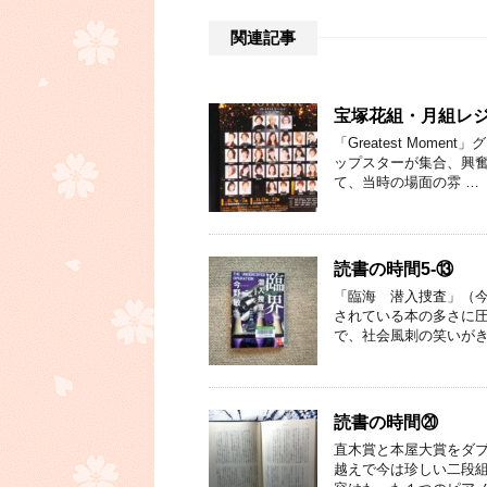
関連記事
宝塚花組・月組レ
「Greatest Mom
ップスターが集合、興奮
て、当時の場面の雰 …
読書の時間5-⑬
「臨海 潜入捜査」（今
されている本の多さに圧
で、社会風刺の笑いがき
読書の時間⑳
直木賞と本屋大賞をダブ
越えで今は珍しい二段