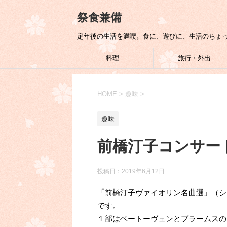
祭食兼備
定年後の生活を満喫。食に、遊びに、生活のちょ
料理
旅行・外出
HOME
>
趣味
>
趣味
前橋汀子コンサー
投稿日：
2019年6月12日
「前橋汀子ヴァイオリン名曲選」（シ
です。
１部はベートーヴェンとブラームスの