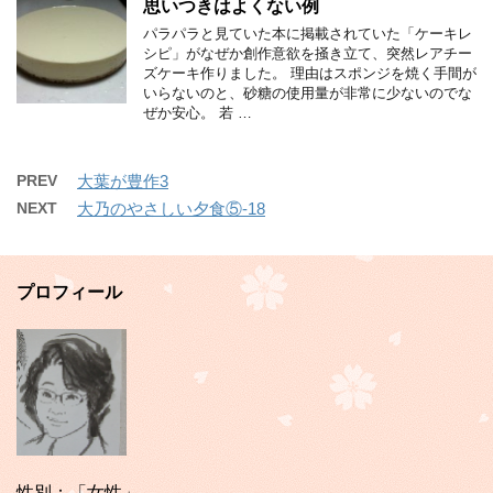
思いつきはよくない例
パラパラと見ていた本に掲載されていた「ケーキレ
シピ」がなぜか創作意欲を掻き立て、突然レアチー
ズケーキ作りました。 理由はスポンジを焼く手間が
いらないのと、砂糖の使用量が非常に少ないのでな
ぜか安心。 若 …
PREV
大葉が豊作3
NEXT
大乃のやさしい夕食⑤-18
プロフィール
性別：「女性」