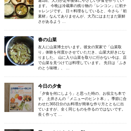
週1回、大乃が定年後体にやさしい夕食を作ってい
ます。 今晩は冷蔵庫の残り物の「レンコン」に初チ
ャレンジです。 日々料理をしていると、今さら「初
素材」なんてありませんが、大乃にはまだまだ新鮮
さがあるよう …
春の山菜
友人に山菜博士がいます。彼女の実家で「山菜取
り」体験を何度かさせていただき、山菜大好きにな
りました。 山に入り山菜を取りに行かない今は、店
で山菜を見つけては料理しています。 先日は「ふき
のとう味噌」、 …
今日の夕食
「夕食を何にしよう」と思った時の、お役立ち本で
す。 土井さんの「メニューのヒント本」。季節に合
わせた365日分のお料理が簡単な作り方とともに出
ていますが、全く同じものを作るのではないです。
長く作って …