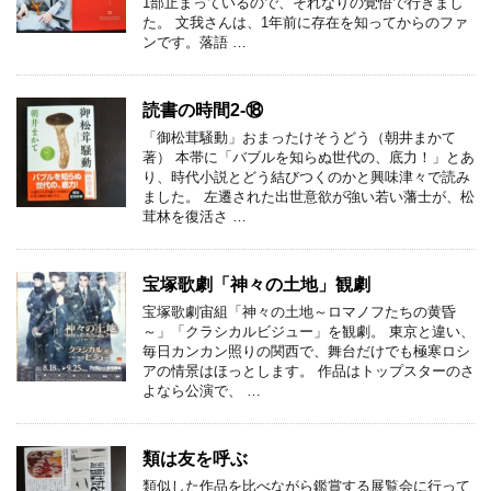
1部止まっているので、それなりの覚悟で行きまし
た。 文我さんは、1年前に存在を知ってからのファ
ンです。落語 …
読書の時間2-⑱
「御松茸騒動」おまったけそうどう（朝井まかて
著） 本帯に「バブルを知らぬ世代の、底力！」とあ
り、時代小説とどう結びつくのかと興味津々で読み
ました。 左遷された出世意欲が強い若い藩士が、松
茸林を復活さ …
宝塚歌劇「神々の土地」観劇
宝塚歌劇宙組「神々の土地～ロマノフたちの黄昏
～」「クラシカルビジュー」を観劇。 東京と違い、
毎日カンカン照りの関西で、舞台だけでも極寒ロシ
アの情景はほっとします。 作品はトップスターのさ
よなら公演で、 …
類は友を呼ぶ
類似した作品を比べながら鑑賞する展覧会に行って