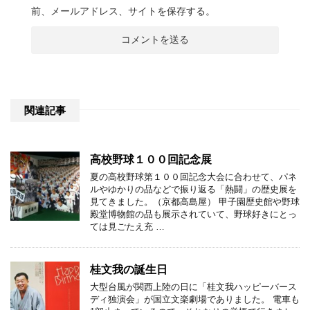
前、メールアドレス、サイトを保存する。
関連記事
高校野球１００回記念展
夏の高校野球第１００回記念大会に合わせて、パネ
ルやゆかりの品などで振り返る「熱闘」の歴史展を
見てきました。（京都高島屋） 甲子園歴史館や野球
殿堂博物館の品も展示されていて、野球好きにとっ
ては見ごたえ充 …
桂文我の誕生日
大型台風が関西上陸の日に「桂文我ハッピーバース
ディ独演会」が国立文楽劇場でありました。 電車も