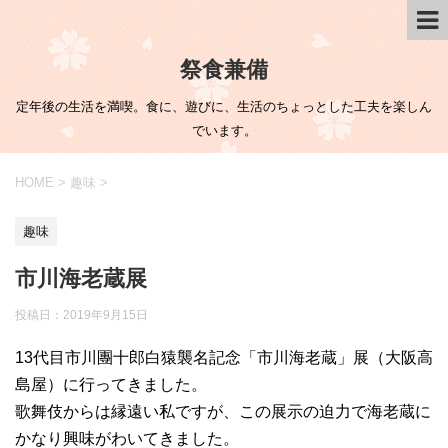
祭食兼備
定年後の生活を満喫。食に、遊びに、生活のちょっとした工夫を楽しん
でいます。
HOME
>
趣味
>
趣味
市川海老蔵展
投稿日：
2019年9月15日
13代目市川團十郎白猿襲名記念「市川海老蔵」展（大阪高
島屋）に行ってきました。
歌舞伎からは縁遠い私ですが、この展示の迫力で海老蔵に
かなり興味がわいてきました。