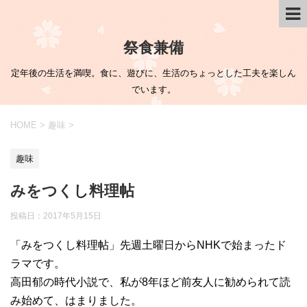
祭食兼備
定年後の生活を満喫。食に、遊びに、生活のちょっとした工夫を楽しん
でいます。
HOME
>
趣味
>
趣味
みをつくし料理帖
投稿日：
2017年5月15日
「みをつくし料理帖」先週土曜日からNHKで始まったド
ラマです。
高田郁の時代小説で、私が8年ほど前友人に勧められて読
み始めて、はまりました。