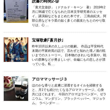
読書の時間2-⑨
「黄犬交遊抄」（ドナルド・キーン 著） 2019年2
月に96歳で亡くなられた日本文学研究者のエッセ
イ、講演録などをまとめた本です。 三島由紀夫、阿
部公房などキラ星の如く多くの親友たちとのやり取
りは、心 …
宝塚歌劇｢蒼月抄｣
昨年10月以来の久しぶりの観劇。 作品は平安時代
末期の平家終焉の話で、言わずと知れた壇ノ浦の戦
いまでのストーリー。 日本物のきれいな衣装や、戦
いの群舞などが勇ましいが、全編にもの悲しさが漂
っている。私 …
アロママッサージ３
ほのかな香りと皮膚に浸透するオイルを経験する
と、月1でも続けたくなるアロママッサージ。心身
共にほぐれます。 今回のアロマはラベンダー、ゼラ
ニウム、マンダリン、ブラックペッパー、マジョラ
ム。 ラベンダー …