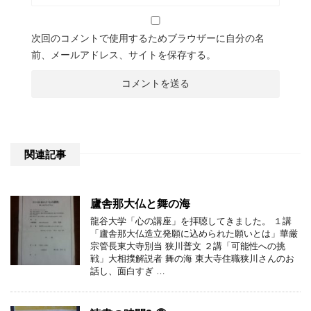
次回のコメントで使用するためブラウザーに自分の名
前、メールアドレス、サイトを保存する。
関連記事
廬舎那大仏と舞の海
龍谷大学「心の講座」を拝聴してきました。 １講
「廬舎那大仏造立発願に込められた願いとは」華厳
宗管長東大寺別当 狭川普文 ２講「可能性への挑
戦」大相撲解説者 舞の海 東大寺住職狭川さんのお
話し、面白すぎ …