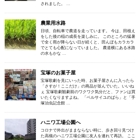
されました。 …
農業用水路
日頃、自転車で農道を走っています。 今は、田植え
をした後の稲の成長を楽しみに。 このところの猛暑
で全く雨が降らない日が続くと、田んぼもカラカラ
でとても心配になっていました。 農道横にある水路
の水もかな …
宝塚のお菓子屋
宝塚歌劇を見にいった時、お菓子屋さんに入ったら
「さすが！ここだけ」の商品が並んでいた。いいね
ぇ 宝塚歌劇観劇前のワクワク気分だと、ファンは買
いたくなりますよね。 「ベルサイユのばら」と「手
塚治虫記念館 …
ハニワ工場公園へ
コロナで外出がままならない時に、歩き回り見つけ
た高槻のハニワ工場公園に友人を連れて再訪。 ここ