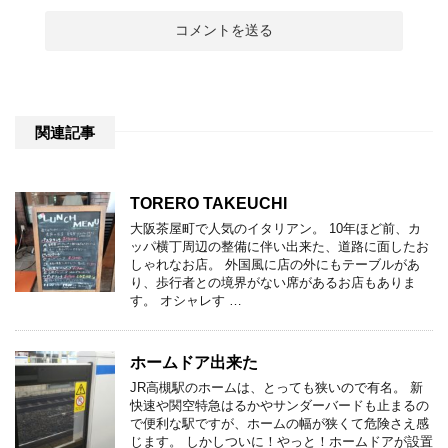
関連記事
TORERO TAKEUCHI
大阪茶屋町で人気のイタリアン。 10年ほど前、カ
ッパ横丁周辺の整備に伴い出来た、道路に面したお
しゃれなお店。 外国風に店の外にもテーブルがあ
り、歩行者との境界がない席があるお店もありま
す。 オシャレす …
ホームドア出来た
JR高槻駅のホームは、とっても狭いので有名。 新
快速や関空特急はるかやサンダーバードも止まるの
で便利な駅ですが、ホームの幅が狭くて危険さえ感
じます。 しかしついに！やっと！ホームドアが設置