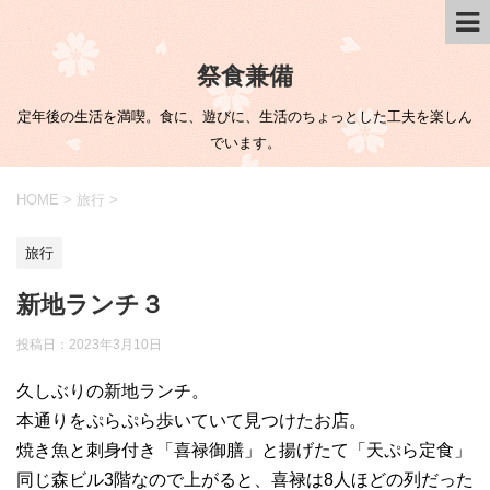
祭食兼備
定年後の生活を満喫。食に、遊びに、生活のちょっとした工夫を楽しん
でいます。
HOME
>
旅行
>
旅行
新地ランチ３
投稿日：
2023年3月10日
久しぶりの新地ランチ。
本通りをぷらぷら歩いていて見つけたお店。
焼き魚と刺身付き「喜禄御膳」と揚げたて「天ぷら定食」
同じ森ビル3階なので上がると、喜禄は8人ほどの列だった