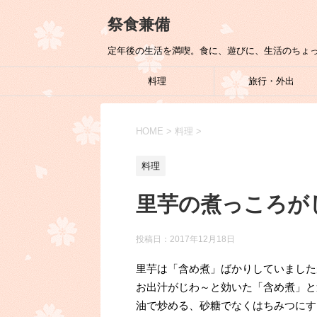
祭食兼備
定年後の生活を満喫。食に、遊びに、生活のちょ
料理
旅行・外出
HOME
>
料理
>
料理
里芋の煮っころが
投稿日：
2017年12月18日
里芋は「含め煮」ばかりしていました
お出汁がじわ～と効いた「含め煮」と
油で炒める、砂糖でなくはちみつにす