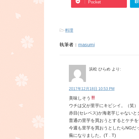
B
Pocket
-
料理
執筆者：
masumi
浜松 ひらめ
より:
2017年12月18日 10:53 PM
美味しそう
ウチは父が里芋にキビシイ。（笑）
赤目(セレベス)か海老芋じゃないと
普通の里芋を買おうとするとケチを
今週も里芋を買おうとしたらNGだ
蕪になりました。(T . T)