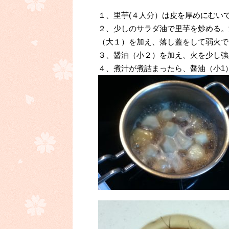
１、里芋(４人分）は皮を厚めにむい
２、少しのサラダ油で里芋を炒める。
（大１）を加え、落し蓋をして弱火で
３、醤油（小２）を加え、火を少し強
４、煮汁が煮詰まったら、醤油（小1