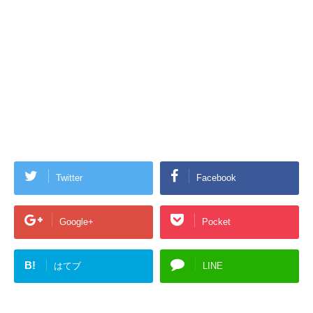
Twitter
Facebook
Google+
Pocket
B!
はてブ
LINE