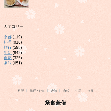
カテゴリー
京都
(119)
料理
(818)
旅行
(598)
生活
(842)
自然
(325)
趣味
(651)
料理
旅行・外出
趣味
自然
生活
京都
祭食兼備