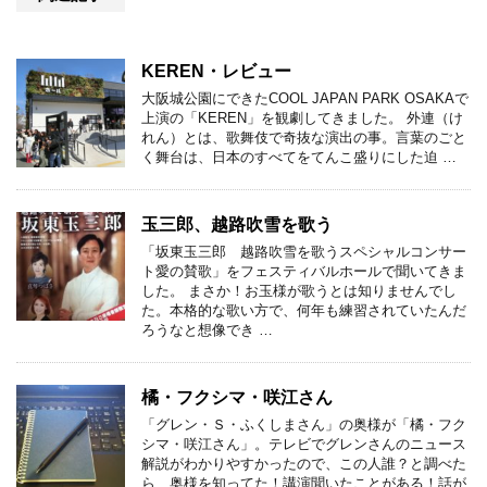
KEREN・レビュー
大阪城公園にできたCOOL JAPAN PARK OSAKAで
上演の「KEREN」を観劇してきました。 外連（け
れん）とは、歌舞伎で奇抜な演出の事。言葉のごと
く舞台は、日本のすべてをてんこ盛りにした迫 …
玉三郎、越路吹雪を歌う
「坂東玉三郎 越路吹雪を歌うスペシャルコンサー
ト愛の賛歌」をフェスティバルホールで聞いてきま
した。 まさか！お玉様が歌うとは知りませんでし
た。本格的な歌い方で、何年も練習されていたんだ
ろうなと想像でき …
橘・フクシマ・咲江さん
「グレン・Ｓ・ふくしまさん」の奥様が「橘・フク
シマ・咲江さん」。テレビでグレンさんのニュース
解説がわかりやすかったので、この人誰？と調べた
ら、奥様を知ってた！講演聞いたことがある！話が