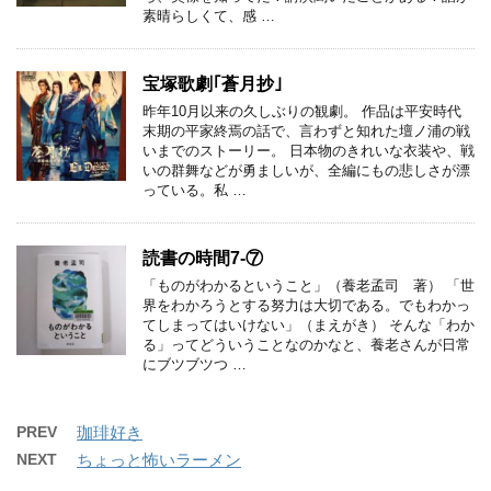
素晴らしくて、感 …
宝塚歌劇｢蒼月抄｣
昨年10月以来の久しぶりの観劇。 作品は平安時代
末期の平家終焉の話で、言わずと知れた壇ノ浦の戦
いまでのストーリー。 日本物のきれいな衣装や、戦
いの群舞などが勇ましいが、全編にもの悲しさが漂
っている。私 …
読書の時間7-⑦
「ものがわかるということ」（養老孟司 著） 「世
界をわかろうとする努力は大切である。でもわかっ
てしまってはいけない」（まえがき） そんな「わか
る」ってどういうことなのかなと、養老さんが日常
にブツブツつ …
PREV
珈琲好き
NEXT
ちょっと怖いラーメン