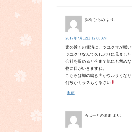
浜松 ひらめ
より:
2017年7月12日 12:08 AM
家の近くの側溝に、ツユクサが咲い
ツユクサなんて久しぶりに見ました
会社を辞めると今まで気にも留めな
物に目がいきますね。
こちらは蝉の鳴き声がウルサくなり
何故かカラスもうるさい
返信
ろばーとのまま
より: