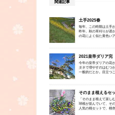
関連記事
土手2025春
毎年、この時期は土手が
昨年、秋の草刈りが遅か
の花によく似た黄色いア
2021皇帝ダリア完
今年の皇帝ダリアの花
タネで増やすのはむつ
一般的だとか。目立つこ
そのまま植えるセ
「そのまま植えて楽しむ
球根が並んでいて、そ
人気の桃セットで、桃色