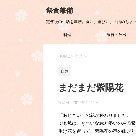
祭食兼備
定年後の生活を満喫。食に、遊びに、生活のちょ
料理
旅行・外出
HOME
>
自然
>
自然
まだまだ紫陽花
投稿日：
2017年7月11日
「あじさい」の花が終わりました。
でも私は、きれいな緑と勢いのある紫
生け花を習って、紫陽花の茎の曲がり