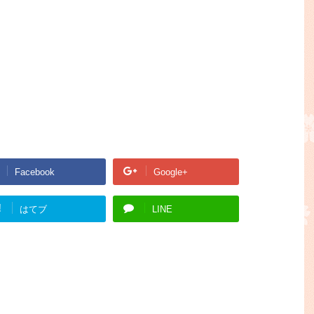
Facebook
Google+
!
はてブ
LINE