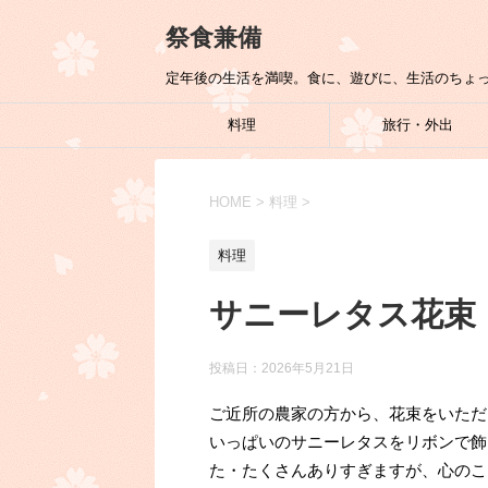
祭食兼備
定年後の生活を満喫。食に、遊びに、生活のちょ
料理
旅行・外出
HOME
>
料理
>
料理
サニーレタス花束
投稿日：
2026年5月21日
ご近所の農家の方から、花束をいただ
いっぱいのサニーレタスをリボンで飾
た・たくさんありすぎますが、心のこ