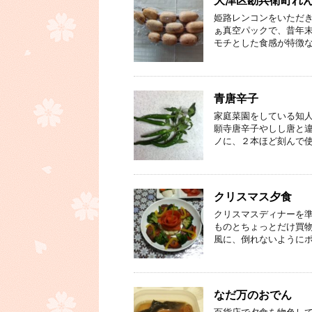
大津区勘兵衛町れ
姫路レンコンをいただ
ぁ真空パックで、昔年
モチとした食感が特徴な
青唐辛子
家庭菜園をしている知人
願寺唐辛子やしし唐と違
ノに、２本ほど刻んで使
クリスマス夕食
クリスマスディナーを準
ものとちょっとだけ買物
風に、倒れないようにポ
なだ万のおでん