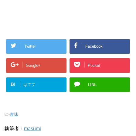
Twitter
Facebook
Google+
Pocket
B!
はてブ
LINE
-
趣味
執筆者：
masumi