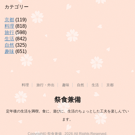
カテゴリー
京都
(119)
料理
(818)
旅行
(598)
生活
(842)
自然
(325)
趣味
(651)
料理
旅行・外出
趣味
自然
生活
京都
祭食兼備
定年後の生活を満喫。食に、遊びに、生活のちょっとした工夫を楽しんでい
ます。
Copyright© 祭食兼備 , 2026 All Rights Reserved.