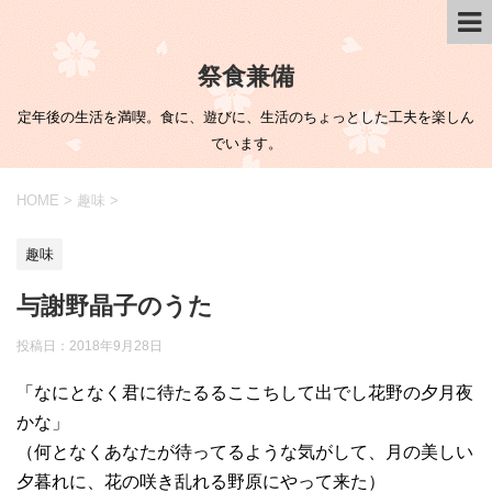
祭食兼備
定年後の生活を満喫。食に、遊びに、生活のちょっとした工夫を楽しん
でいます。
HOME
>
趣味
>
趣味
与謝野晶子のうた
投稿日：
2018年9月28日
「なにとなく君に待たるるここちして出でし花野の夕月夜
かな」
（何となくあなたが待ってるような気がして、月の美しい
夕暮れに、花の咲き乱れる野原にやって来た）