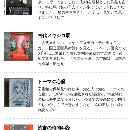
き」に行ってきました。 動物を題材とした作品もあ
り、特に馬（私の干支！）が多くて少しうれしくな
りました。 猫の生き生きとした姿は、見ていて思わ
ずニンマリして …
古代メキシコ展
「古代メキシコ マヤ・アステカ・テオティワン
カ」（国立国際美術館）を見る。 スペイン侵攻まで
3千年以上繫栄した古代文明の遺跡のすごさに、改
めて驚きました。 「赤の女王墓」の空間は、日本の
高松塚古墳を見 …
トーマの心臓
図書館で偶然見つけた本、知る人ぞ知る「トーマの
心臓」。 1974年から連載された漫画で、学生時代
の私は夢中になりました。 今までの漫画にない内容
のむつかしさで戸惑いましたが、絵の美しさにひか
れ読んでい …
読書の時間4-③