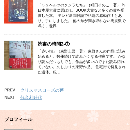
「５２ヘルツのクジラたち」（町田そのこ 著） 昨
日本屋大賞に選ばれ、BOOK大賞など多くの賞を受
賞した本。 テレビ新聞雑誌で話題の感動作！とあ
り、手にしました。 他の鯨が聞き取れない周波数で
鳴く、世界 …
読書の時間2-⑦
「赤い指」（東野圭吾 著） 東野さんの作品は読み
始めると、数冊続けて読みたくなる作家です。 かな
り読んだつもりでも、作品が多いのでまだ読み切れ
ていない。久しぶりの東野作品。 住宅街で発見され
た遺体。犯 …
PREV
クリスマスローズの芽
NEXT
低金利時代
プロフィール