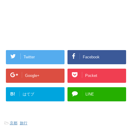
Twitter
Facebook
Google+
Pocket
B!
はてブ
LINE
-
京都
,
旅行