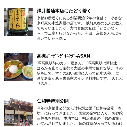
澤井醤油本店にたどり着く
京都御所近くにある創業明治12年の老舗で、小さな
京町家の木造家屋の店です。 以前京都の友人に教え
てもらいましたが、方向音痴の私は「どこかなぁ
～」で二度と行けなかった。今回、京都をぶらぶら
歩いていたら偶 …
高槻ｶﾞｰﾃﾞﾝﾀﾞｲﾆﾝｸﾞ-ASAN
JR高槻駅前のカレー屋さん。 JR高槻駅は新快速・
はるかも止まる京都と大阪の中間で便利な駅。 その
駅を出て、すぐの細い路地に入って徒歩30秒。 立
派な庭園がある古民家のインド料理店です。 久しぶ
りの炭 …
仁和寺特別公開
今年の京都非公開文化財特別公開「仁和寺金堂・本
坊」に行ってきました。 国宝の金堂に入り、阿弥陀
三尊像を拝顔。 本坊では、明治維新の「錦の御旗」
が展示されていました。 菊の紋章が入っているわけ