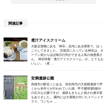
関連記事
煮汁アイスクリーム
大阪淀屋橋にある「神宗」店内にある喫茶で、ほっ
こりしてきました。 百貨店に入っている神宗は、オ
ープン前からほぼ毎日行列ができる人気の佃煮屋さ
ん。 神宗特製「煮汁アイスクリーム」が、とてもお
いしい。（煮 …
安満遺跡公園
高槻市の駅近くにある、弥生時代の大規模遺跡で早
くから米作りが行われていた跡。甲子園球場5個分
の広大な公園ですが、遺跡もきちんと残され展示室
もありました。 園内には大屋根が付いたイベントテ
ラス、ワンちゃ …