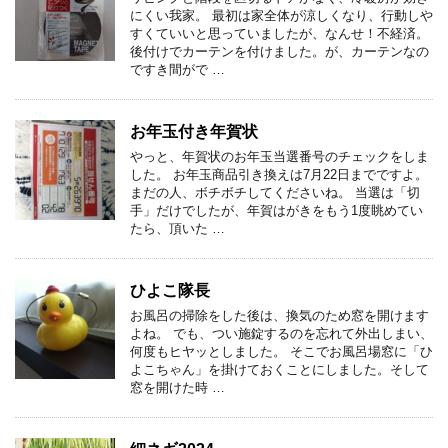
にくい我家。 最初は家全体が涼しくなり、行動しや
すくていいと思っていましたが、なんせ！不経済。
後付けでカーテンを付けました。が、カーテンなの
ですき間がで …
お年玉付き年賀状
やっと、年賀状のお年玉当選番号のチェックをしま
した。 お年玉商品引き換えは7月22日までですよ。
まだの人、ボチボチしてくださいね。 当選は「切
手」だけでしたが、年賀はがきをもう1度眺めてい
たら、頂いた …
ひよこ隊長
お風呂の掃除をした後は、換気のため窓を開けます
よね。 でも、つい施錠するのを忘れて外出しまい、
何度もヒヤッとしました。 そこでお風呂場窓に「ひ
よこちゃん」を掛けておくことにしました。そして
窓を開けた時 …