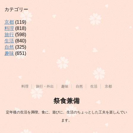
カテゴリー
京都
(119)
料理
(818)
旅行
(598)
生活
(840)
自然
(325)
趣味
(651)
料理
旅行・外出
趣味
自然
生活
京都
祭食兼備
定年後の生活を満喫。食に、遊びに、生活のちょっとした工夫を楽しんでい
ます。