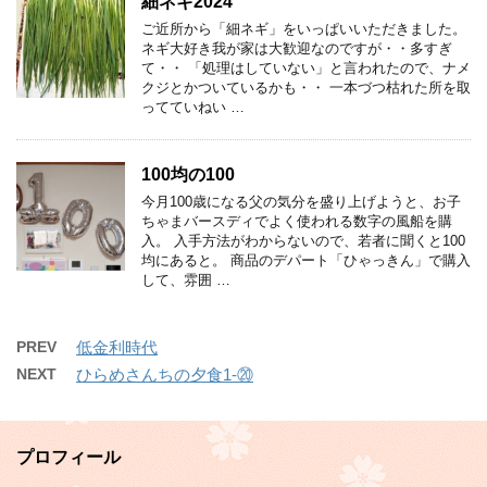
細ネギ2024
ご近所から「細ネギ」をいっぱいいただきました。
ネギ大好き我が家は大歓迎なのですが・・多すぎ
て・・ 「処理はしていない」と言われたので、ナメ
クジとかついているかも・・ 一本づつ枯れた所を取
ってていねい …
100均の100
今月100歳になる父の気分を盛り上げようと、お子
ちゃまバースディでよく使われる数字の風船を購
入。 入手方法がわからないので、若者に聞くと100
均にあると。 商品のデパート「ひゃっきん」で購入
して、雰囲 …
PREV
低金利時代
NEXT
ひらめさんちの夕食1-⑳
プロフィール