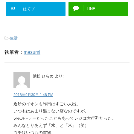
B!
はてブ
LINE
-
生活
執筆者：
masumi
浜松 ひらめ
より:
2018年9月30日 1:48 PM
近所のイオンも昨日はすごい人出。
いつもはあまり混まない店なのですが、
5%OFFデーだったこともあってレジは大行列だった。
みんなとりあえず「水」と「米」（笑）
ウチはいつもの買物。