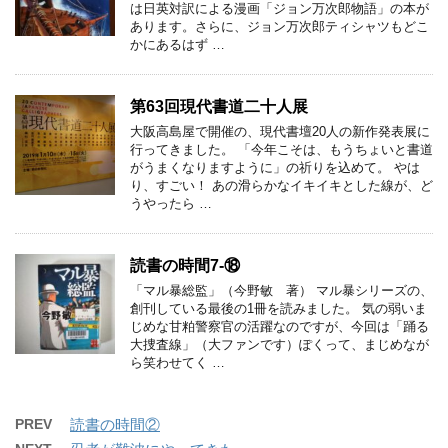
は日英対訳による漫画「ジョン万次郎物語」の本が
あります。さらに、ジョン万次郎ティシャツもどこ
かにあるはず …
第63回現代書道二十人展
大阪高島屋で開催の、現代書壇20人の新作発表展に
行ってきました。 「今年こそは、もうちょいと書道
がうまくなりますように」の祈りを込めて。 やは
り、すごい！ あの滑らかなイキイキとした線が、ど
うやったら …
読書の時間7-⑱
「マル暴総監」（今野敏 著） マル暴シリーズの、
創刊している最後の1冊を読みました。 気の弱いま
じめな甘粕警察官の活躍なのですが、今回は「踊る
大捜査線」（大ファンです）ぽくって、まじめなが
ら笑わせてく …
PREV
読書の時間②