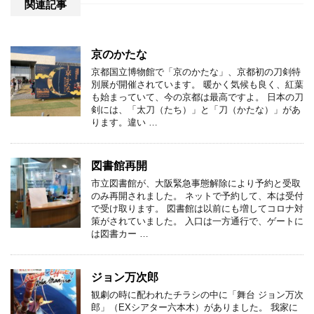
関連記事
京のかたな
京都国立博物館で「京のかたな」、京都初の刀剣特
別展が開催されています。 暖かく気候も良く、紅葉
も始まっていて、今の京都は最高ですよ。 日本の刀
剣には、「太刀（たち）」と「刀（かたな）」があ
ります。違い …
図書館再開
市立図書館が、大阪緊急事態解除により予約と受取
のみ再開されました。 ネットで予約して、本は受付
で受け取ります。 図書館は以前にも増してコロナ対
策がされていました。 入口は一方通行で、ゲートに
は図書カー …
ジョン万次郎
観劇の時に配われたチラシの中に「舞台 ジョン万次
郎」（EXシアター六本木）がありました。 我家に