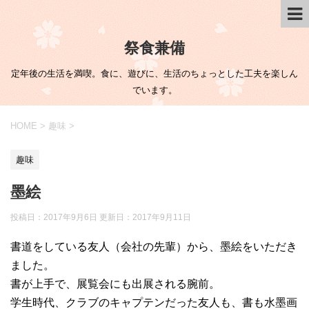
祭食兼備
定年後の生活を満喫。食に、遊びに、生活のちょっとした工夫を楽しん
でいます。
HOME
>
趣味
>
趣味
墨絵
投稿日：2017年9月6日 更新日：
2017年9月11日
書道をしている友人（会社の先輩）から、墨絵をいただき
ました。
書が上手で、展覧会にも出展される腕前。
学生時代、クラブのキャプテンだった友人も、書も水墨画