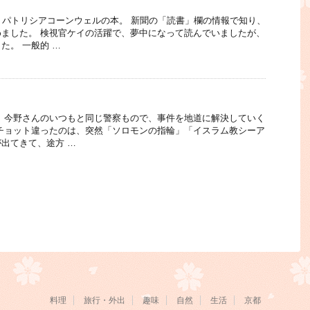
、パトリシアコーンウェルの本。 新聞の「読書」欄の情報で知り、
ました。 検視官ケイの活躍で、夢中になって読んでいましたが、
た。 一般的 …
 今野さんのいつもと同じ警察もので、事件を地道に解決していく
チョット違ったのは、突然「ソロモンの指輪」「イスラム教シーア
出てきて、途方 …
料理
旅行・外出
趣味
自然
生活
京都