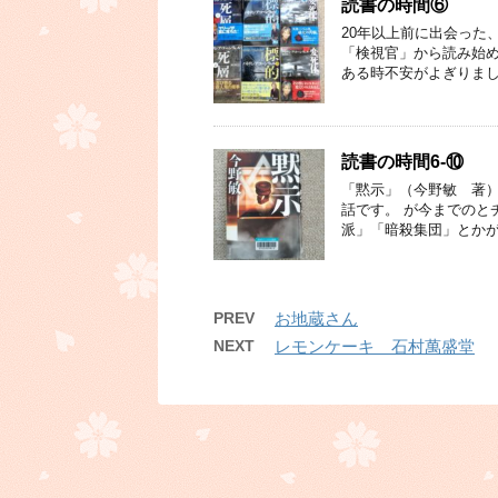
読書の時間⑥
20年以上前に出会った
「検視官」から読み始め
ある時不安がよぎりまし
読書の時間6-⑩
「黙示」（今野敏 著）
話です。 が今までのと
派」「暗殺集団」とかが
PREV
お地蔵さん
NEXT
レモンケーキ 石村萬盛堂