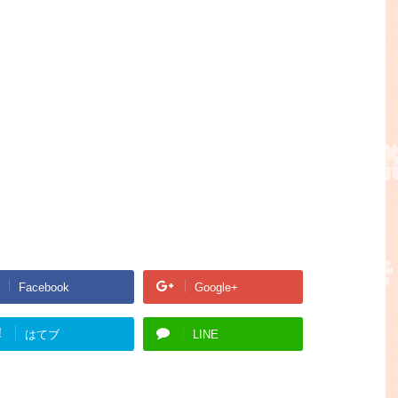
Facebook
Google+
!
はてブ
LINE