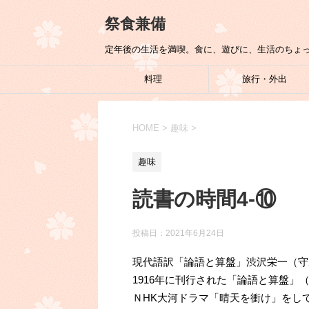
祭食兼備
定年後の生活を満喫。食に、遊びに、生活のちょ
料理
旅行・外出
HOME
>
趣味
>
趣味
読書の時間4-⑩
投稿日：
2021年6月24日
現代語訳「論語と算盤」渋沢栄一（守
1916年に刊行された「論語と算盤」
ＮHK大河ドラマ「晴天を衝け」をし