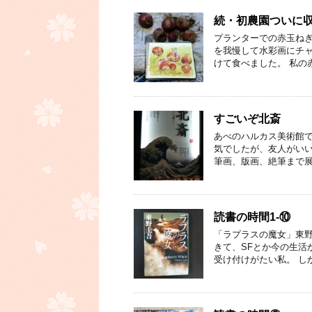
続・初農園ついに
プランターでの赤玉ね
を我慢して水彩画にチャ
けて食べました。 私の
すごいぞ北斎
あべのハルカス美術館で
気でしたが、友人がいい
筆画、版画、絶筆まで展
読書の時間1-⑩
「ラプラスの魔女」東野
きて、SFとか今の生活
受け付けがたい私。 し