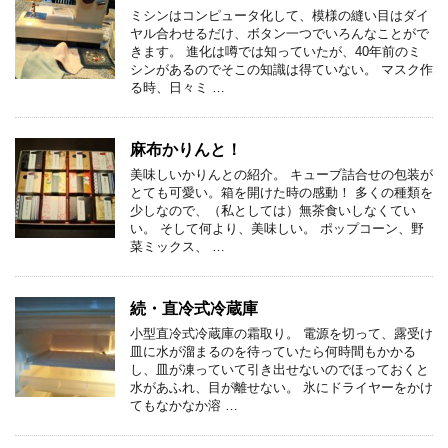
ミシンはコンピュータ化して、模様の縫い目はダイ
ヤル合わせるだけ、ボタン一つでいろんなことがで
きます。 進化は噂では知っていたが、40年前のミ
シンがあるのでそこの知識は得ていない。 マスク作
る時、日々ミ …
麻布かりんと！
美味しいかりんとの紹介。 キューブ詰合せの包装が
とても可愛い。箱を開けた時の感動！ 多くの種類を
少しなので、（私としては）無茶食いしなくてい
い。 そして何より、美味しい。 ポップコーン、野
菜ミックス、 …
続・直冷式冷蔵庫
小型直冷式冷蔵庫の霜取り。 電源を切って、露受け
皿に水が溜まるのを待っていたら何時間もかかる
し、皿が凍っていて引き出せないのでほっておくと
水があふれ、目が離せない。 氷にドライヤーをかけ
てもなかなか溶 …