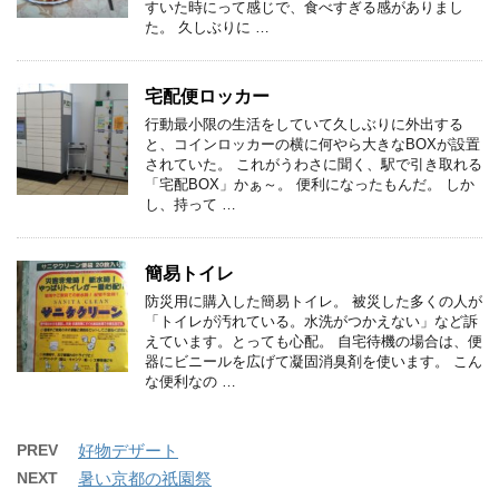
すいた時にって感じで、食べすぎる感がありまし
た。 久しぶりに …
宅配便ロッカー
行動最小限の生活をしていて久しぶりに外出する
と、コインロッカーの横に何やら大きなBOXが設置
されていた。 これがうわさに聞く、駅で引き取れる
「宅配BOX」かぁ～。 便利になったもんだ。 しか
し、持って …
簡易トイレ
防災用に購入した簡易トイレ。 被災した多くの人が
「トイレが汚れている。水洗がつかえない」など訴
えています。とっても心配。 自宅待機の場合は、便
器にビニールを広げて凝固消臭剤を使います。 こん
な便利なの …
PREV
好物デザート
NEXT
暑い京都の祇園祭