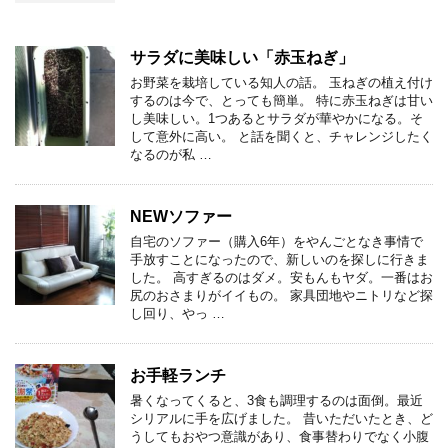
サラダに美味しい「赤玉ねぎ」
お野菜を栽培している知人の話。 玉ねぎの植え付け
するのは今で、とっても簡単。 特に赤玉ねぎは甘い
し美味しい。1つあるとサラダが華やかになる。そ
して意外に高い。 と話を聞くと、チャレンジしたく
なるのが私 …
NEWソファー
自宅のソファー（購入6年）をやんごとなき事情で
手放すことになったので、新しいのを探しに行きま
した。 高すぎるのはダメ。安もんもヤダ。一番はお
尻のおさまりがイイもの。 家具団地やニトリなど探
し回り、やっ …
お手軽ランチ
暑くなってくると、3食も調理するのは面倒。最近
シリアルに手を広げました。 昔いただいたとき、ど
うしてもおやつ意識があり、食事替わりでなく小腹