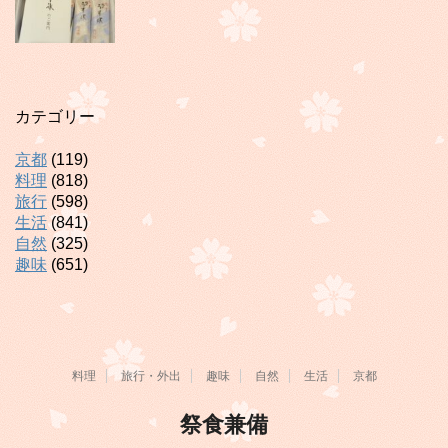
カテゴリー
京都
(119)
料理
(818)
旅行
(598)
生活
(841)
自然
(325)
趣味
(651)
料理
旅行・外出
趣味
自然
生活
京都
祭食兼備