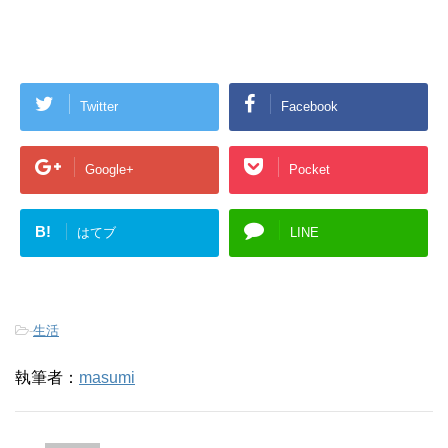
Twitter
Facebook
Google+
Pocket
B!
はてブ
LINE
-
生活
執筆者：
masumi