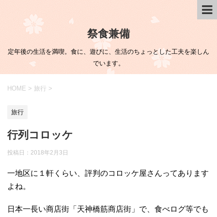
祭食兼備
定年後の生活を満喫。食に、遊びに、生活のちょっとした工夫を楽しん
でいます。
HOME
>
旅行
>
旅行
行列コロッケ
投稿日：
2018年2月3日
一地区に１軒くらい、評判のコロッケ屋さんってあります
よね。
日本一長い商店街「天神橋筋商店街」で、食べログ等でも