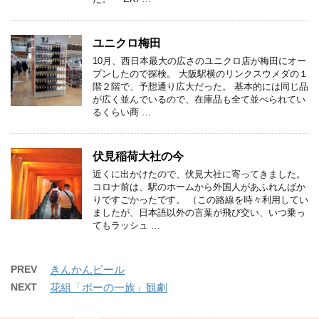
ユニクロ梅田
10月、西日本最大の広さのユニクロ店が梅田にオー
プンしたので探検。 大阪駅横のリンクスウメダの１
階２階で、予想通り広大だった。 基本的には同じ品
が広く並んでいるので、在庫品も全て並べられてい
るくらい商 …
伏見稲荷大社の今
近くに出かけたので、伏見大社に寄ってきました。
コロナ前は、駅のホームから外国人があふれんばか
りですごかったです。 （この路線を時々利用してい
ましたが、日本語以外の言葉が飛び交い、いつ乗っ
てもラッシュ …
PREV
きんかんピール
NEXT
花組「ポーの一族」観劇