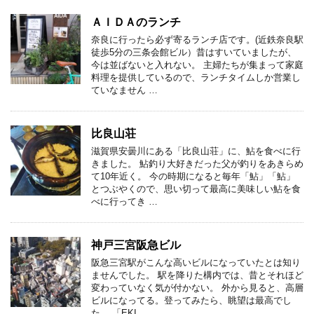
ＡＩＤＡのランチ
奈良に行ったら必ず寄るランチ店です。(近鉄奈良駅
徒歩5分の三条会館ビル）昔はすいていましたが、
今は並ばないと入れない。 主婦たちが集まって家庭
料理を提供しているので、ランチタイムしか営業し
ていなません …
比良山荘
滋賀県安曇川にある「比良山荘」に、鮎を食べに行
きました。 鮎釣り大好きだった父が釣りをあきらめ
て10年近く。 今の時期になると毎年「鮎」「鮎」
とつぶやくので、思い切って最高に美味しい鮎を食
べに行ってき …
神戸三宮阪急ビル
阪急三宮駅がこんな高いビルになっていたとは知り
ませんでした。 駅を降りた構内では、昔とそれほど
変わっていなく気が付かない。 外から見ると、高層
ビルになってる。登ってみたら、眺望は最高でし
た。 「EKI …